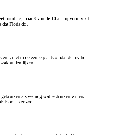
t nooit he, maar 9 van de 10 als hij voor tv zit
dat Floris de ...
 stemt, niet in de eerste plaats omdat de mythe
 zwak
will
en lijken. ...
we gebruiken als we nog wat te drinken
will
en.
Floris is er zoet ...