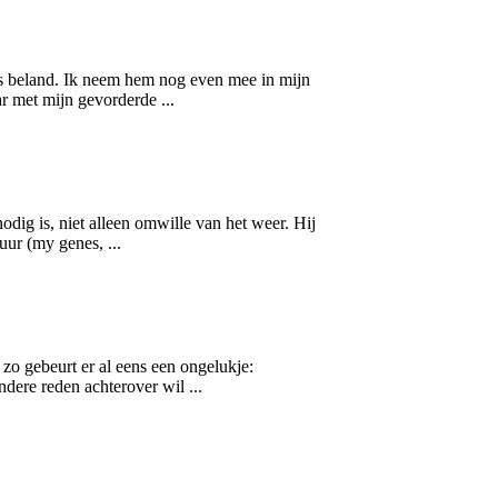
is beland. Ik neem hem nog even mee in mijn
r met mijn gevorderde ...
dig is, niet alleen om
will
e van het weer. Hij
uur (my genes, ...
zo gebeurt er al eens een ongelukje:
dere reden achterover wil ...