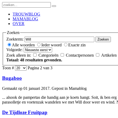
TROUWBLOG
MAMABLOG
OVER
Zoeken
Zoekterm:
Zoeken
Alle woorden
Ieder woord
Exacte zin
Volgorde:
Zoek alleen in:
Categorieën
Contactpersonen
Artikelen
Totaal: 48 resultaten gevonden.
Toon #
Pagina 2 van 3
Bugaboo
Gemaakt op 01 januari 2017. Gepost in Mamablog
... alsook de pampertas die handig aan je koets hangt. Soit, ik ben er
parasolletje en voetenzak wandelen we met
Will
door weer en wind. N
De Tijdloze Fruitpap