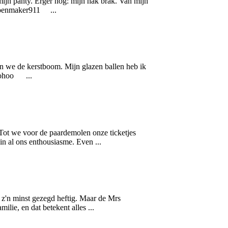
ijn panty. Erger nog: mijn hak brak. Van mijn
choenmaker911 ...
n we de kerstboom. Mijn glazen ballen heb ik
oohoo ...
 we voor de paardemolen onze ticketjes
n al ons enthousiasme. Even ...
p z'n minst gezegd heftig. Maar de Mrs
lie, en dat betekent alles ...