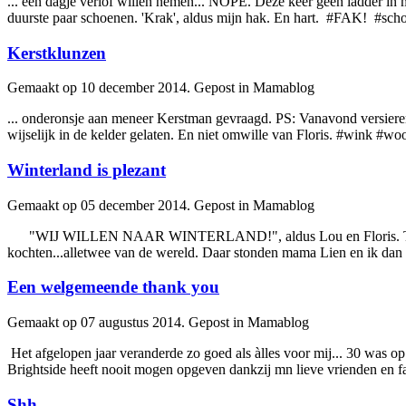
... een dagje verlof
will
en nemen... NOPE. Deze keer geen ladder in m
duurste paar schoenen. 'Krak', aldus mijn hak. En hart. #FAK! #s
Kerstklunzen
Gemaakt op 10 december 2014. Gepost in Mamablog
... onderonsje aan meneer Kerstman gevraagd. PS: Vanavond versiere
wijselijk in de kelder gelaten. En niet om
will
e van Floris. #wink #w
Winterland is plezant
Gemaakt op 05 december 2014. Gepost in Mamablog
"WIJ
WILL
EN NAAR WINTERLAND!", aldus Lou en Floris. Tot
kochten...alletwee van de wereld. Daar stonden mama Lien en ik dan i
Een welgemeende thank you
Gemaakt op 07 augustus 2014. Gepost in Mamablog
Het afgelopen jaar veranderde zo goed als àlles voor mij... 30 was o
Brightside heeft nooit mogen opgeven dankzij mn lieve vrienden en fami
Shh