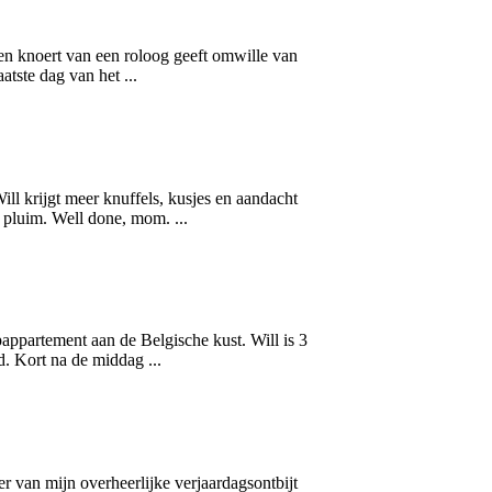
 een knoert van een roloog geeft om
will
e van
atste dag van het ...
ill
krijgt meer knuffels, kusjes en aandacht
 pluim. Well done, mom. ...
pappartement aan de Belgische kust.
Will
is 3
. Kort na de middag ...
r van mijn overheerlijke verjaardagsontbijt