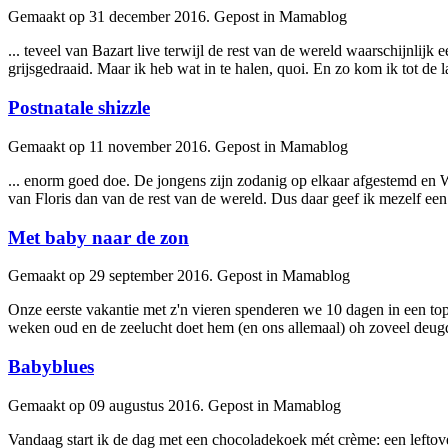
Gemaakt op 31 december 2016. Gepost in Mamablog
... teveel van Bazart live terwijl de rest van de wereld waarschijnlijk
grijsgedraaid. Maar ik heb wat in te halen, quoi. En zo kom ik tot de la
Postnatale shizzle
Gemaakt op 11 november 2016. Gepost in Mamablog
... enorm goed doe. De jongens zijn zodanig op elkaar afgestemd en
W
van Floris dan van de rest van de wereld. Dus daar geef ik mezelf een
Met baby naar de zon
Gemaakt op 29 september 2016. Gepost in Mamablog
Onze eerste vakantie met z'n vieren spenderen we 10 dagen in een to
weken oud en de zeelucht doet hem (en ons allemaal) oh zoveel deugd
Babyblues
Gemaakt op 09 augustus 2016. Gepost in Mamablog
Vandaag start ik de dag met een chocoladekoek mét crème: een leftove