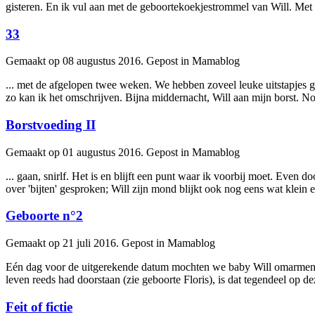
gisteren. En ik vul aan met de geboortekoekjestrommel van
Will
. Met 
33
Gemaakt op 08 augustus 2016. Gepost in Mamablog
... met de afgelopen twee weken. We hebben zoveel leuke uitstapjes ge
zo kan ik het omschrijven. Bijna middernacht,
Will
aan mijn borst. No
Borstvoeding II
Gemaakt op 01 augustus 2016. Gepost in Mamablog
... gaan, snirlf. Het is en blijft een punt waar ik voorbij moet. Even d
over 'bijten' gesproken;
Will
zijn mond blijkt ook nog eens wat klein en
Geboorte n°2
Gemaakt op 21 juli 2016. Gepost in Mamablog
Eén dag voor de uitgerekende datum mochten we baby
Will
omarmen. 
leven reeds had doorstaan (zie geboorte Floris), is dat tegendeel op dez
Feit of fictie