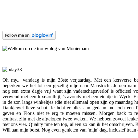
Oh my... vandaag is mijn 33ste verjaardag. Met een kersverse ba
beperken we het tot een gezellig uitje naar Maastricht. Jeroen nam 
nog een extra dagje vrij want zijn vaderschapsverlof is officieel v
verwend met een luxe-ontbijt, 's avonds met een etentje in Wyck. En
in de zon langs winkeltjes (die niet allemaal open zijn op maandag hmz
Dankjewel lieve schat. Je hebt er alles aan gedaan me toch een fi
geven en Floris niet te erg te moeten missen. Morgen back to rea
contrast zijn met de afgelopen twee weken. We hebben zoveel leuke 
met ons vier. Quality time ten top, alleen zo kan ik het omschrijven. 
Will aan mijn borst. Nog even genieten van 'mijn' dag, inclusief traan