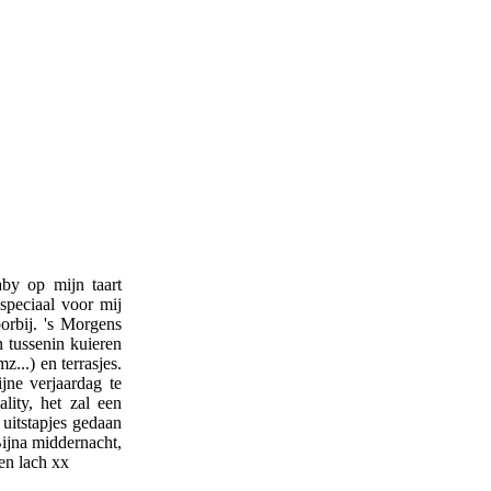
by op mijn taart
speciaal voor mij
oorbij. 's Morgens
 tussenin kuieren
...) en terrasjes.
jne verjaardag te
lity, het zal een
uitstapjes gedaan
Bijna middernacht,
 en lach xx