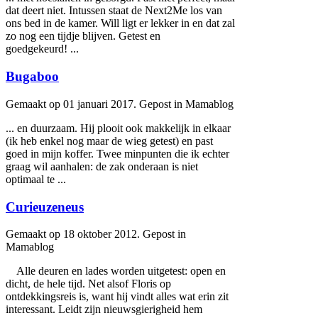
dat deert niet. Intussen staat de Next2Me los van
ons bed in de kamer. Will ligt er lekker in en dat zal
zo nog een tijdje blijven.
Getest
en
goedgekeurd! ...
Bugaboo
Gemaakt op 01 januari 2017. Gepost in Mamablog
... en duurzaam. Hij plooit ook makkelijk in elkaar
(ik heb enkel nog maar de wieg
getest
) en past
goed in mijn koffer. Twee minpunten die ik echter
graag wil aanhalen: de zak onderaan is niet
optimaal te ...
Curieuzeneus
Gemaakt op 18 oktober 2012. Gepost in
Mamablog
Alle deuren en lades worden uit
getest
: open en
dicht, de hele tijd. Net alsof Floris op
ontdekkingsreis is, want hij vindt alles wat erin zit
interessant. Leidt zijn nieuwsgierigheid hem