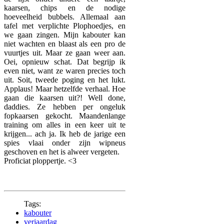
kaarsen, chips en de nodige
hoeveelheid bubbels. Allemaal aan
tafel met verplichte Plophoedjes, en
we gaan zingen. Mijn kabouter kan
niet wachten en blaast als een pro de
vuurtjes uit. Maar ze gaan weer aan.
Oei, opnieuw schat. Dat begrijp ik
even niet, want ze waren precies toch
uit. Soit, tweede poging en het lukt.
Applaus! Maar hetzelfde verhaal. Hoe
gaan die kaarsen uit?! Well done,
daddies. Ze hebben per ongeluk
fopkaarsen gekocht. Maandenlange
training om alles in een keer uit te
krijgen... ach ja. Ik heb de jarige een
spies vlaai onder zijn wipneus
geschoven en het is alweer vergeten.
Proficiat ploppertje. <3
Tags:
kabouter
verjaardag