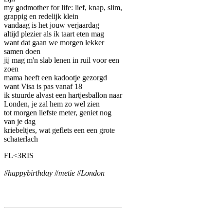
my godmother for life: lief, knap, slim,
grappig en redelijk klein
vandaag is het jouw verjaardag
altijd plezier als ik taart eten mag
want dat gaan we morgen lekker
samen doen
jij mag m'n slab lenen in ruil voor een
zoen
mama heeft een kadootje gezorgd
want Visa is pas vanaf 18
ik stuurde alvast een hartjesballon naar
Londen, je zal hem zo wel zien
tot morgen liefste meter, geniet nog
van je dag
kriebeltjes, wat geflets een een grote
schaterlach
FL<3RIS
#happybirthday #metie #London