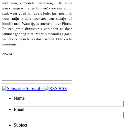
met cava, kameraden weerzien,... Dat alles
maakt mijn wintertje 'binnen' voor een groot
stuk weer goed. En zoals ieder jaar neem ik
voor mijn kleine rockster een shirtje of
hoodie mee. Want ijsjes smelten, lieve Floris.
En een grote dinosaurus verkopen ze daar
jammer genoeg niet. Maar 's maandags gaan
we iets extreem leuks doen samen. Detox à la
mooiemam.
#rw14
Subscribe
RSS
Name
Email
Subject