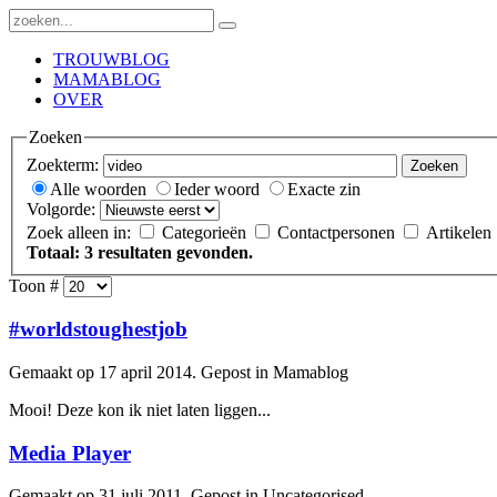
TROUWBLOG
MAMABLOG
OVER
Zoeken
Zoekterm:
Zoeken
Alle woorden
Ieder woord
Exacte zin
Volgorde:
Zoek alleen in:
Categorieën
Contactpersonen
Artikelen
Totaal: 3 resultaten gevonden.
Toon #
#worldstoughestjob
Gemaakt op 17 april 2014. Gepost in Mamablog
Mooi! Deze kon ik niet laten liggen...
Media Player
Gemaakt op 31 juli 2011. Gepost in Uncategorised