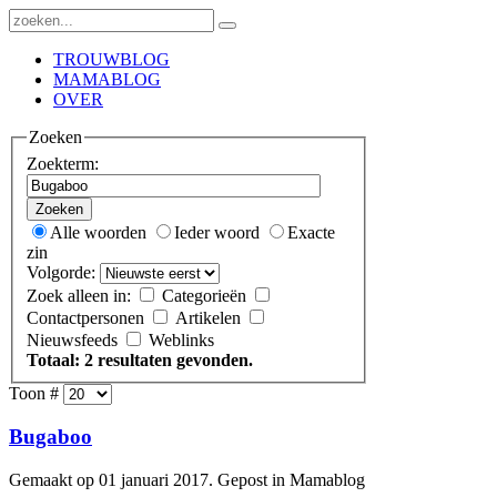
TROUWBLOG
MAMABLOG
OVER
Zoeken
Zoekterm:
Zoeken
Alle woorden
Ieder woord
Exacte
zin
Volgorde:
Zoek alleen in:
Categorieën
Contactpersonen
Artikelen
Nieuwsfeeds
Weblinks
Totaal: 2 resultaten gevonden.
Toon #
Bugaboo
Gemaakt op 01 januari 2017. Gepost in Mamablog