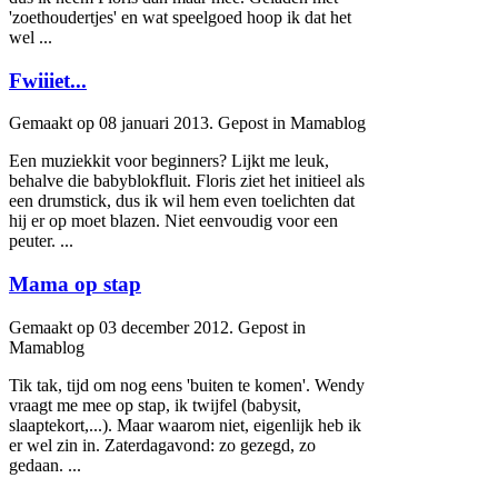
'zoethoudertjes' en wat speelgoed hoop ik dat het
wel ...
Fwiiiet...
Gemaakt op 08 januari 2013. Gepost in Mamablog
Een muziekkit voor beginners? Lijkt me leuk,
behalve die
baby
blokfluit. Floris ziet het initieel als
een drumstick, dus ik wil hem even toelichten dat
hij er op moet blazen. Niet eenvoudig voor een
peuter. ...
Mama op stap
Gemaakt op 03 december 2012. Gepost in
Mamablog
Tik tak, tijd om nog eens 'buiten te komen'. Wendy
vraagt me mee op stap, ik twijfel (
baby
sit,
slaaptekort,...). Maar waarom niet, eigenlijk heb ik
er wel zin in. Zaterdagavond: zo gezegd, zo
gedaan. ...