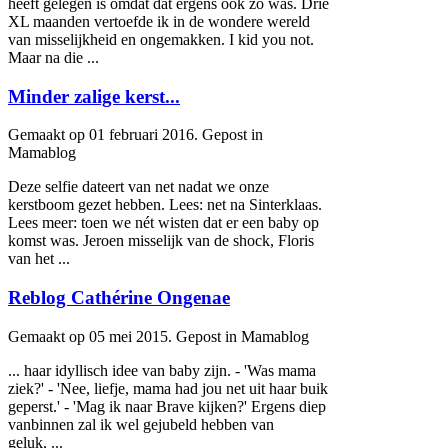
heeft gelegen is omdat dat ergens ook zo was. Drie
XL maanden vertoefde ik in de wondere wereld
van misselijkheid en ongemakken. I kid you not.
Maar na die ...
Minder zalige kerst...
Gemaakt op 01 februari 2016. Gepost in
Mamablog
Deze selfie dateert van net nadat we onze
kerstboom gezet hebben. Lees: net na Sinterklaas.
Lees meer: toen we nét wisten dat er een
baby
op
komst was. Jeroen misselijk van de shock, Floris
van het ...
Reblog Cathérine Ongenae
Gemaakt op 05 mei 2015. Gepost in Mamablog
... haar idyllisch idee van
baby
zijn. - 'Was mama
ziek?' - 'Nee, liefje, mama had jou net uit haar buik
geperst.' - 'Mag ik naar Brave kijken?' Ergens diep
vanbinnen zal ik wel gejubeld hebben van
geluk, ...