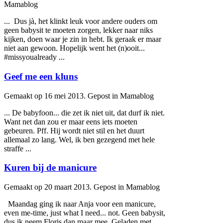
Mamablog
... Dus jà, het klinkt leuk voor andere ouders om
geen
baby
sit te moeten zorgen, lekker naar niks
kijken, doen waar je zin in hebt. Ik geraak er maar
niet aan gewoon. Hopelijk went het (n)ooit...
#missyoualready ...
Geef me een kluns
Gemaakt op 16 mei 2013. Gepost in Mamablog
... De
baby
foon... die zet ik niet uit, dat durf ik niet.
Want net dan zou er maar eens iets moeten
gebeuren. Pff. Hij wordt niet stil en het duurt
allemaal zo lang. Wel, ik ben gezegend met hele
straffe ...
Kuren bij de manicure
Gemaakt op 20 maart 2013. Gepost in Mamablog
Maandag ging ik naar Anja voor een manicure,
even me-time, just what I need... not. Geen
baby
sit,
dus ik neem Floris dan maar mee. Geladen met