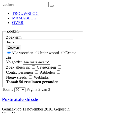
TROUWBLOG
MAMABLOG
OVER
Zoeken
Zoekterm:
Zoeken
Alle woorden
Ieder woord
Exacte
zin
Volgorde:
Zoek alleen in:
Categorieën
Contactpersonen
Artikelen
Nieuwsfeeds
Weblinks
Totaal: 50 resultaten gevonden.
Toon #
Pagina 2 van 3
Postnatale shizzle
Gemaakt op 11 november 2016. Gepost in